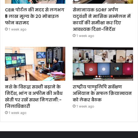
CEIR पोर्टल की मदद से लगभग
सेनानायक SDRF अर्पण
₹5 लाख मूल्य के 20 मोबाइल
यदुवंशी ने मासिक सम्मेलन में
फोन बरामद
कार्यों की समीक्षा कर दिए
आवश्यक दिशा-निर्देश
1 week ago
1 week ago
नशे के विरुद्ध सख्ती बढ़ाने के
राष्ट्रीय पाण्डुलिपि सर्वेक्षण
निर्देश, भांग व अफीम की अवैध
अभियान के सफल क्रियान्वयन
खेती पर रखें सख्त निगरानी:-
को लेकर बैठक
जिलाधिकारी
1 week ago
1 week ago