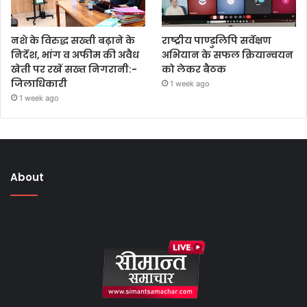
नशे के विरुद्ध सख्ती बढ़ाने के
राष्ट्रीय पाण्डुलिपि सर्वेक्षण
निर्देश, भांग व अफीम की अवैध
अभियान के सफल क्रियान्वयन
खेती पर रखें सख्त निगरानी:-
को लेकर बैठक
जिलाधिकारी
1 week ago
1 week ago
About