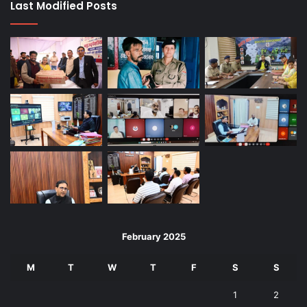
Last Modified Posts
February 2025
M
T
W
T
F
S
S
1
2