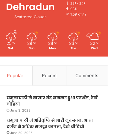
Dehradun
25º - 24º
93%
1.59 km/h
Scattered Clouds
25
29
28
26
32
℃
℃
℃
℃
℃
Sat
Sun
Mon
Tue
Wed
Popular
Recent
Comments
यमुनाघाटी में बाजार बंद जमकर हुआ प्रदर्शन, देखें
वीडियो
June 3, 2023
यमुना घाटी में अतिवृष्टि से भारी नुकसान, आधा
दर्जन से अधिक मजदूर लापता, देखे वीडियो
June 29, 2025