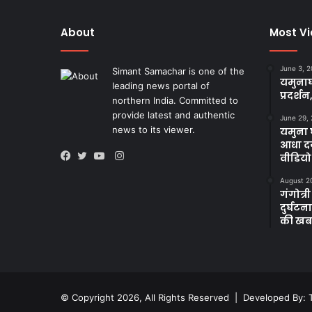
About
Most V
June 3, 
Simant Samachar is one of the
यमुनाघ
leading news portal of
प्रदर्शन
northern India. Committed to
provide latest and authentic
June 29,
news to its viewer.
यमुना घ
आधा दर
Instagram
वीडियो
Facebook
Twitter
YouTube
August 2
गंगोत्री
दुर्घट
की खब
© Copyright 2026, All Rights Reserved | Developed By: