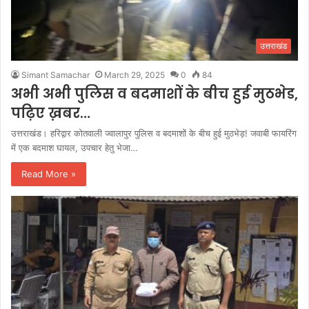
उत्तराखंड
Simant Samachar
March 29, 2025
0
84
अभी अभी पुलिस व बदमाशों के बीच हुई मुठभेड,
पढ़िए ख़बर…
उत्तराखंड। हरिद्वार कोतवाली ज्वालापुर पुलिस व बदमाशों के बीच हुई मुठभेड़! जवाबी फायरिंग
में एक बदमाश घायल, उपचार हेतु भेजा…
Read More »