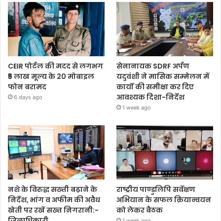
CEIR पोर्टल की मदद से लगभग
सेनानायक SDRF अर्पण
₹5 लाख मूल्य के 20 मोबाइल
यदुवंशी ने मासिक सम्मेलन में
फोन बरामद
कार्यों की समीक्षा कर दिए
आवश्यक दिशा-निर्देश
6 days ago
1 week ago
नशे के विरुद्ध सख्ती बढ़ाने के
राष्ट्रीय पाण्डुलिपि सर्वेक्षण
निर्देश, भांग व अफीम की अवैध
अभियान के सफल क्रियान्वयन
खेती पर रखें सख्त निगरानी:-
को लेकर बैठक
जिलाधिकारी
1 week ago