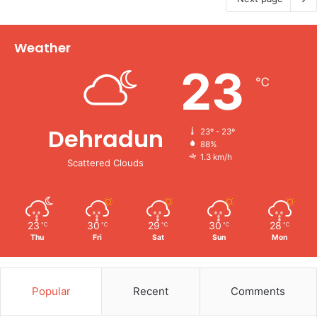
Weather
23
℃
Dehradun
23º - 23º
88%
1.3 km/h
Scattered Clouds
23
30
29
30
28
℃
℃
℃
℃
℃
Thu
Fri
Sat
Sun
Mon
Popular
Recent
Comments