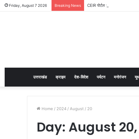
CEIR पोर्टल की मदद से लगभग ₹5 
Friday, August 7 2026
Breaking News
उत्तराखंड
क्राइम
देश-विदेश
पर्यटन
मनोरंजन
यू
Home
/
2024
/
August
/
20
Day:
August 20,