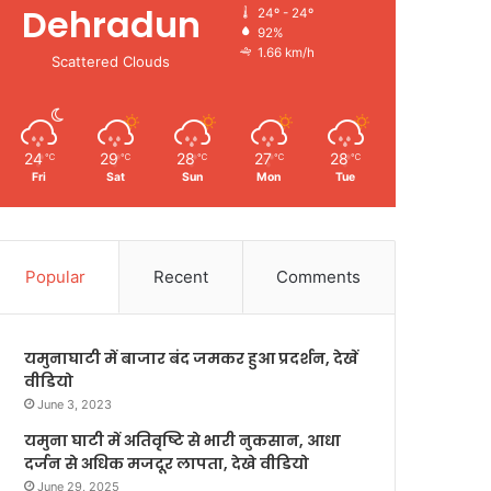
Dehradun
24º - 24º
92%
1.66 km/h
Scattered Clouds
24
29
28
27
28
℃
℃
℃
℃
℃
Fri
Sat
Sun
Mon
Tue
Popular
Recent
Comments
यमुनाघाटी में बाजार बंद जमकर हुआ प्रदर्शन, देखें
वीडियो
June 3, 2023
यमुना घाटी में अतिवृष्टि से भारी नुकसान, आधा
दर्जन से अधिक मजदूर लापता, देखे वीडियो
June 29, 2025