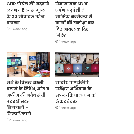
CEIR पोर्टल की मदद से
सेनानायक SDRF
लगभग ₹5 लाख मूल्य
अर्पण यदुवंशी ने
के 20 मोबाइल फोन
मासिक सम्मेलन में
बरामद
कार्यों की समीक्षा कर
दिए आवश्यक दिशा-
1 week ago
निर्देश
1 week ago
नशे के विरुद्ध सख्ती
राष्ट्रीय पाण्डुलिपि
बढ़ाने के निर्देश, भांग व
सर्वेक्षण अभियान के
अफीम की अवैध खेती
सफल क्रियान्वयन को
पर रखें सख्त
लेकर बैठक
निगरानी:-
1 week ago
जिलाधिकारी
1 week ago