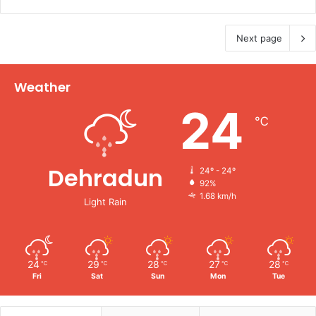
Next page
Weather
24
℃
Dehradun
24º - 24º
92%
1.68 km/h
Light Rain
24
29
28
27
28
℃
℃
℃
℃
℃
Fri
Sat
Sun
Mon
Tue