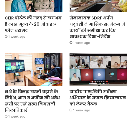
CEIR पोर्टल की मदद से लगभग
सेनानायक SDRF अर्पण
₹5 लाख मूल्य के 20 मोबाइल
यदुवंशी ने मासिक सम्मेलन में
फोन बरामद
कार्यों की समीक्षा कर दिए
आवश्यक दिशा-निर्देश
1 week ago
1 week ago
नशे के विरुद्ध सख्ती बढ़ाने के
राष्ट्रीय पाण्डुलिपि सर्वेक्षण
निर्देश, भांग व अफीम की अवैध
अभियान के सफल क्रियान्वयन
खेती पर रखें सख्त निगरानी:-
को लेकर बैठक
जिलाधिकारी
1 week ago
1 week ago