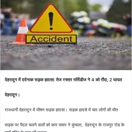
a
n
e
m
a
i
l
देहरादून में दर्दनाक सड़क हादसा: तेज रफ्तार मर्सिडीज ने 4 को रौंदा, 2 घायल
देहरादून।
राजधानी देहरादून में भीषण सड़क हादसा। सड़क हादसे में चार लोगों की मौत
सड़क पर पैदल चलने वालों को कार सवार ने कुचला, देहरादून के राजपुर रोड के