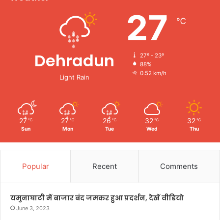
27
℃
Dehradun
27º - 23º
88%
0.52 km/h
Light Rain
27
27
26
32
32
℃
℃
℃
℃
℃
Sun
Mon
Tue
Wed
Thu
Popular
Recent
Comments
यमुनाघाटी में बाजार बंद जमकर हुआ प्रदर्शन, देखें वीडियो
June 3, 2023