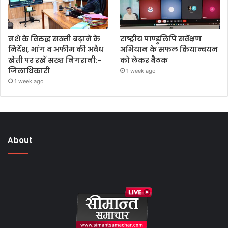
नशे के विरुद्ध सख्ती बढ़ाने के
राष्ट्रीय पाण्डुलिपि सर्वेक्षण
निर्देश, भांग व अफीम की अवैध
अभियान के सफल क्रियान्वयन
खेती पर रखें सख्त निगरानी:-
को लेकर बैठक
जिलाधिकारी
1 week ago
1 week ago
About