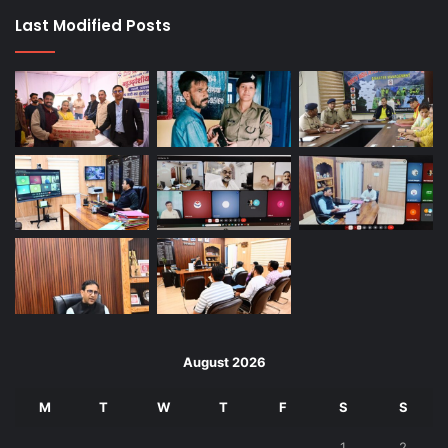
Last Modified Posts
August 2026
M
T
W
T
F
S
S
1
2