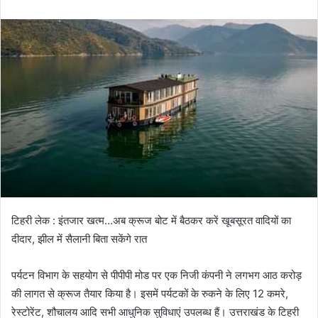
n
d
a
n
e
m
a
i
l
टिहरी लेक : इंतजार खत्म…अब क्रूज बोट में बैठकर करें खूबसूरत वादियों का
दीदार, झील में सैलानी बिता सकेंगे रात
पर्यटन विभाग के सहयोग से पीपीपी मोड पर एक निजी कंपनी ने लगभग आठ करोड़
की लागत से क्रूज तैयार किया है। इसमें पर्यटकों के रुकने के लिए 12 कमरे,
रेस्टोरेंट, शौचालय आदि सभी आधुनिक सुविधाएं उपलब्ध हैं। उत्तराखंड के टिहरी