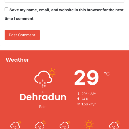
Save my name, email, and website in this browser for the next
time I comment.
Weather
29
℃
Dehradun
29º - 23º
74%
1.56 km/h
Rain