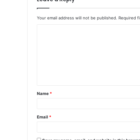
Your email address will not be published.
Required f
C
o
m
m
e
n
t
Name
*
*
Email
*