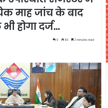
त्येक माह जांच के बाद
2
T
भी होगा दर्ज…
2
F
2
S
0
83
2 minutes read
3
S
2