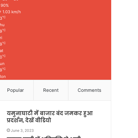
90%
1.03 km/h
℃
3
hu
℃
9
ri
℃
9
at
℃
0
un
℃
9
Mon
Popular
Recent
Comments
यमुनाघाटी में बाजार बंद जमकर हुआ
प्रदर्शन, देखें वीडियो
June 3, 2023