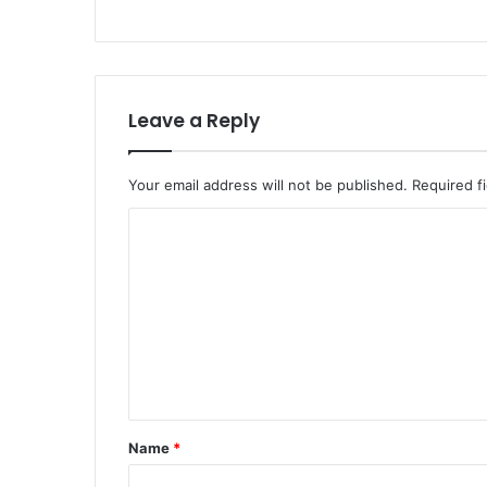
Leave a Reply
Your email address will not be published.
Required f
C
o
m
m
e
n
t
Name
*
*