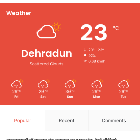
Weather
23
℃
Dehradun
29º - 23º
92%
0.68 km/h
Scattered Clouds
29
29
30
29
26
℃
℃
℃
℃
℃
Fri
Sat
Sun
Mon
Tue
Popular
Recent
Comments