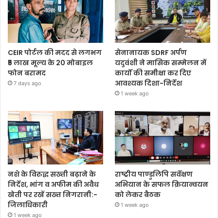
CEIR पोर्टल की मदद से लगभग
सेनानायक SDRF अर्पण
₹5 लाख मूल्य के 20 मोबाइल
यदुवंशी ने मासिक सम्मेलन में
फोन बरामद
कार्यों की समीक्षा कर दिए
आवश्यक दिशा-निर्देश
7 days ago
1 week ago
नशे के विरुद्ध सख्ती बढ़ाने के
राष्ट्रीय पाण्डुलिपि सर्वेक्षण
निर्देश, भांग व अफीम की अवैध
अभियान के सफल क्रियान्वयन
खेती पर रखें सख्त निगरानी:-
को लेकर बैठक
जिलाधिकारी
1 week ago
1 week ago