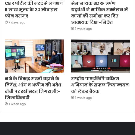
CEIR पोर्टल की मदद से लगभग
सेनानायक SDRF अर्पण
₹5 लाख मूल्य के 20 मोबाइल
यदुवंशी ने मासिक सम्मेलन में
फोन बरामद
कार्यों की समीक्षा कर दिए
आवश्यक दिशा-निर्देश
7 days ago
1 week ago
नशे के विरुद्ध सख्ती बढ़ाने के
राष्ट्रीय पाण्डुलिपि सर्वेक्षण
निर्देश, भांग व अफीम की अवैध
अभियान के सफल क्रियान्वयन
खेती पर रखें सख्त निगरानी:-
को लेकर बैठक
जिलाधिकारी
1 week ago
1 week ago