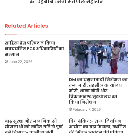
का ऐहसास : मंत्री सतपाल महाराज
Related Articles
साहित्य प्रेस परिषद ने किया
नवचयनित PCS अधिकारियों का
सम्मान
June 22, 2026
DM का यमुनाघाटी निरीक्षण का
क्रम जारी, तहसील कार्यालय
मोरी, थाना मोरी और
विकासखण्ड मुख्यालय का
किया निरीक्षण
February 7, 2026
बाढ़ सुरक्षा और जल निकासी
बिग ब्रेकिंग:- राज्य निर्वाचन
योजनाओं को त्वरित गति से पूर्ण
आयोग का बड़ा फैसला, स्थगित
करे विभाग:- काबीना मंत्री
की सिंबल आवंटन की प्रक्रिया,