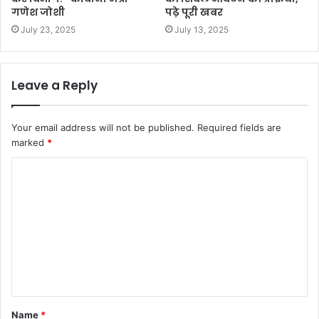
गणेश जोशी
पढ़े पूरी खबर
July 23, 2025
July 13, 2025
Leave a Reply
Your email address will not be published.
Required fields are
marked
*
C
o
m
m
e
n
t
Name
*
*