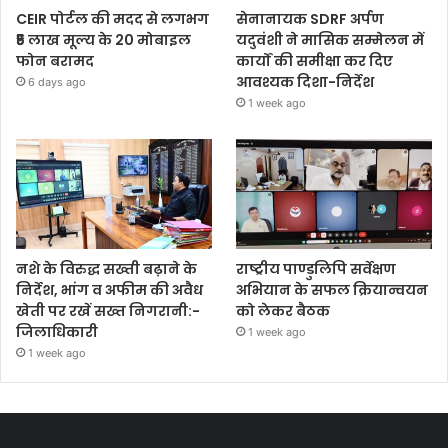
CEIR पोर्टल की मदद से लगभग
सेनानायक SDRF अर्पण
₹5 लाख मूल्य के 20 मोबाइल
यदुवंशी ने मासिक सम्मेलन में
फोन बरामद
कार्यों की समीक्षा कर दिए
आवश्यक दिशा-निर्देश
6 days ago
1 week ago
नशे के विरुद्ध सख्ती बढ़ाने के
राष्ट्रीय पाण्डुलिपि सर्वेक्षण
निर्देश, भांग व अफीम की अवैध
अभियान के सफल क्रियान्वयन
खेती पर रखें सख्त निगरानी:-
को लेकर बैठक
जिलाधिकारी
1 week ago
1 week ago