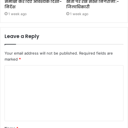
समीक्षा कर दिए आवश्यक दिशा-
खेती पर रखें सख्त निगरानी:-
निर्देश
जिलाधिकारी
1 week ago
1 week ago
Leave a Reply
Your email address will not be published.
Required fields are
marked
*
C
o
m
m
e
n
t