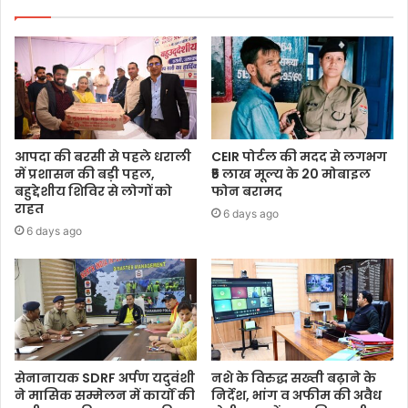
आपदा की बरसी से पहले धराली
CEIR पोर्टल की मदद से लगभग
में प्रशासन की बड़ी पहल,
₹5 लाख मूल्य के 20 मोबाइल
बहुद्देशीय शिविर से लोगों को
फोन बरामद
राहत
6 days ago
6 days ago
सेनानायक SDRF अर्पण यदुवंशी
नशे के विरुद्ध सख्ती बढ़ाने के
ने मासिक सम्मेलन में कार्यों की
निर्देश, भांग व अफीम की अवैध