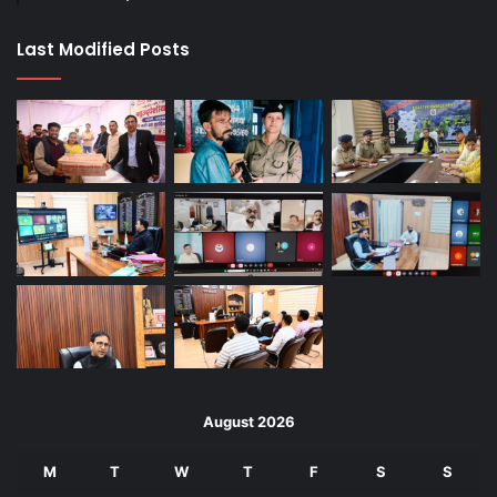
Last Modified Posts
August 2026
M
T
W
T
F
S
S