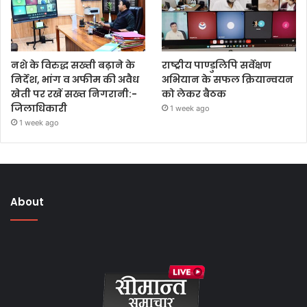
नशे के विरुद्ध सख्ती बढ़ाने के
राष्ट्रीय पाण्डुलिपि सर्वेक्षण
निर्देश, भांग व अफीम की अवैध
अभियान के सफल क्रियान्वयन
खेती पर रखें सख्त निगरानी:-
को लेकर बैठक
जिलाधिकारी
1 week ago
1 week ago
About