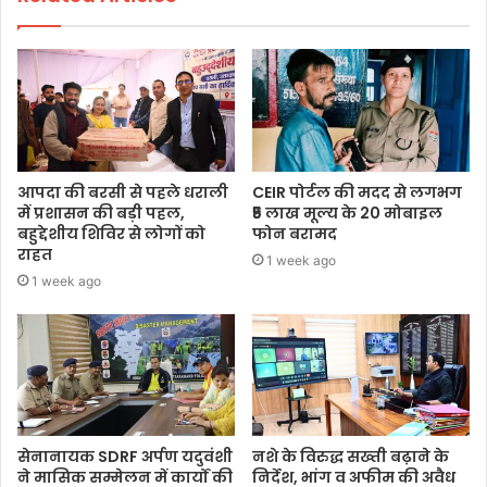
आपदा की बरसी से पहले धराली
CEIR पोर्टल की मदद से लगभग
में प्रशासन की बड़ी पहल,
₹5 लाख मूल्य के 20 मोबाइल
बहुद्देशीय शिविर से लोगों को
फोन बरामद
राहत
1 week ago
1 week ago
सेनानायक SDRF अर्पण यदुवंशी
नशे के विरुद्ध सख्ती बढ़ाने के
ने मासिक सम्मेलन में कार्यों की
निर्देश, भांग व अफीम की अवैध