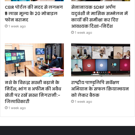
CEIR पोर्टल की मदद से लगभग
सेनानायक SDRF अर्पण
₹5 लाख मूल्य के 20 मोबाइल
यदुवंशी ने मासिक सम्मेलन में
फोन बरामद
कार्यों की समीक्षा कर दिए
आवश्यक दिशा-निर्देश
1 week ago
1 week ago
नशे के विरुद्ध सख्ती बढ़ाने के
राष्ट्रीय पाण्डुलिपि सर्वेक्षण
निर्देश, भांग व अफीम की अवैध
अभियान के सफल क्रियान्वयन
खेती पर रखें सख्त निगरानी:-
को लेकर बैठक
जिलाधिकारी
1 week ago
1 week ago