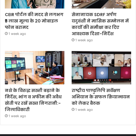
CEIR पोर्टल की मदद से लगभग
सेनानायक SDRF अर्पण
₹5 लाख मूल्य के 20 मोबाइल
यदुवंशी ने मासिक सम्मेलन में
फोन बरामद
कार्यों की समीक्षा कर दिए
आवश्यक दिशा-निर्देश
1 week ago
1 week ago
नशे के विरुद्ध सख्ती बढ़ाने के
राष्ट्रीय पाण्डुलिपि सर्वेक्षण
निर्देश, भांग व अफीम की अवैध
अभियान के सफल क्रियान्वयन
खेती पर रखें सख्त निगरानी:-
को लेकर बैठक
जिलाधिकारी
1 week ago
1 week ago