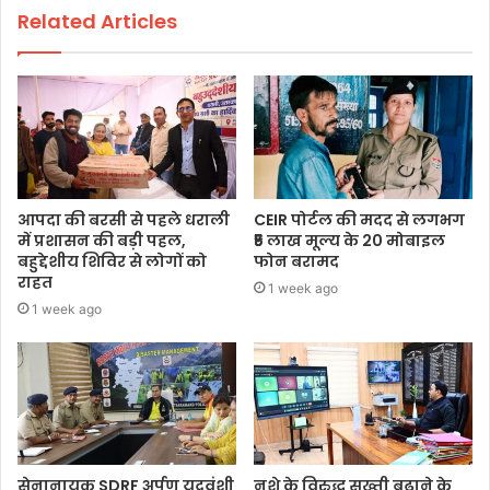
Related Articles
आपदा की बरसी से पहले धराली
CEIR पोर्टल की मदद से लगभग
में प्रशासन की बड़ी पहल,
₹5 लाख मूल्य के 20 मोबाइल
बहुद्देशीय शिविर से लोगों को
फोन बरामद
राहत
1 week ago
1 week ago
सेनानायक SDRF अर्पण यदुवंशी
नशे के विरुद्ध सख्ती बढ़ाने के