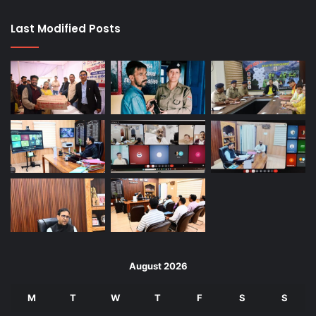
Last Modified Posts
August 2026
M
T
W
T
F
S
S