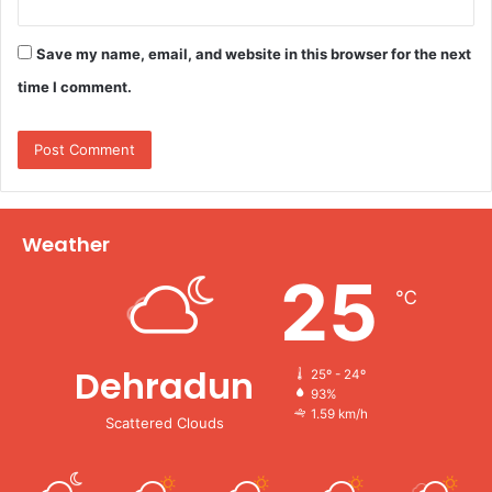
Save my name, email, and website in this browser for the next
time I comment.
Weather
25
℃
Dehradun
25º - 24º
93%
1.59 km/h
Scattered Clouds