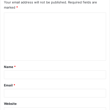
Your email address will not be published.
Required fields are
marked
*
C
o
m
m
e
n
t
Name
*
*
Email
*
Website