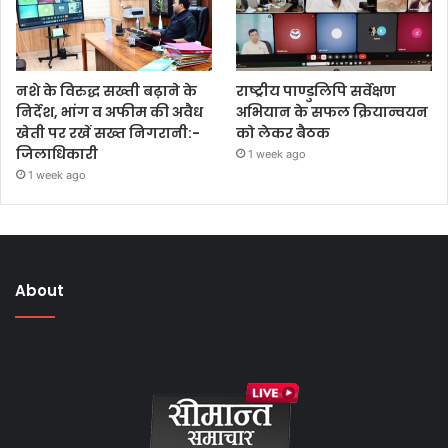
नशे के विरुद्ध सख्ती बढ़ाने के
राष्ट्रीय पाण्डुलिपि सर्वेक्षण
निर्देश, भांग व अफीम की अवैध
अभियान के सफल क्रियान्वयन
खेती पर रखें सख्त निगरानी:-
को लेकर बैठक
जिलाधिकारी
1 week ago
1 week ago
About