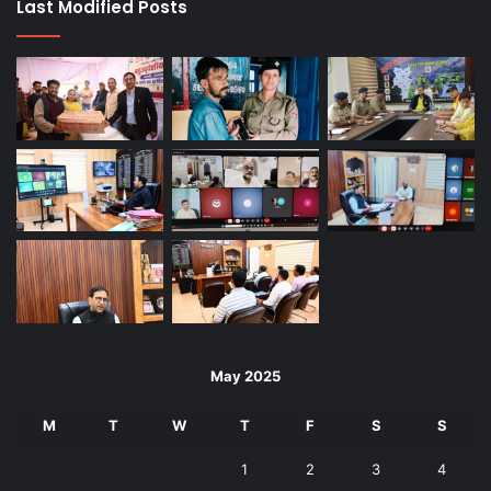
Last Modified Posts
May 2025
M
T
W
T
F
S
S
1
2
3
4