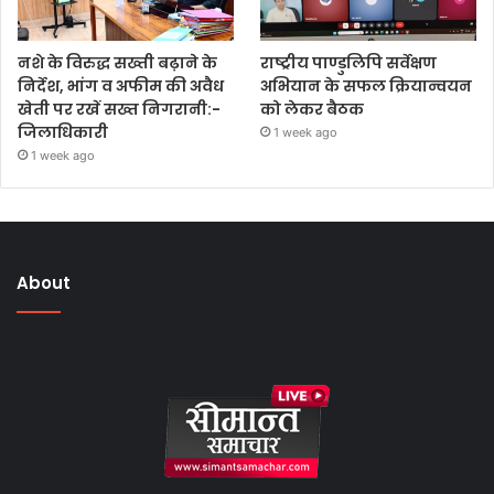
नशे के विरुद्ध सख्ती बढ़ाने के
राष्ट्रीय पाण्डुलिपि सर्वेक्षण
निर्देश, भांग व अफीम की अवैध
अभियान के सफल क्रियान्वयन
खेती पर रखें सख्त निगरानी:-
को लेकर बैठक
जिलाधिकारी
1 week ago
1 week ago
About