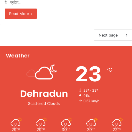
है। प्रदेश…
Read More »
Next page
Weather
23
℃
Dehradun
23º - 23º
91%
0.67 km/h
Scattered Clouds
29
29
30
29
27
℃
℃
℃
℃
℃