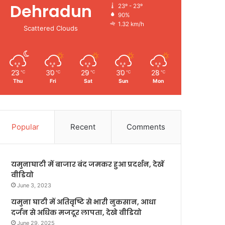
Dehradun
23º - 23º
90%
1.32 km/h
Scattered Clouds
23
30
29
30
28
℃
℃
℃
℃
℃
Thu
Fri
Sat
Sun
Mon
Popular
Recent
Comments
यमुनाघाटी में बाजार बंद जमकर हुआ प्रदर्शन, देखें
वीडियो
June 3, 2023
यमुना घाटी में अतिवृष्टि से भारी नुकसान, आधा
दर्जन से अधिक मजदूर लापता, देखे वीडियो
June 29, 2025