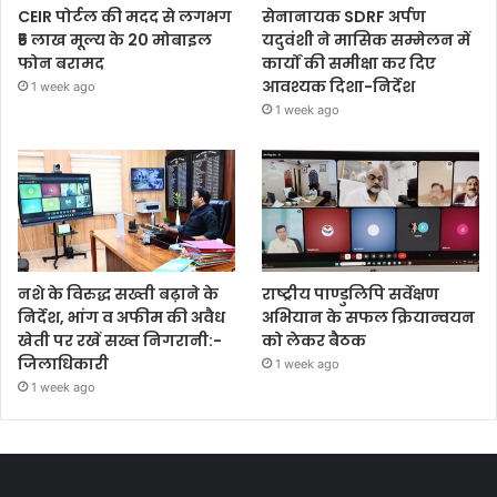
CEIR पोर्टल की मदद से लगभग
सेनानायक SDRF अर्पण
₹5 लाख मूल्य के 20 मोबाइल
यदुवंशी ने मासिक सम्मेलन में
फोन बरामद
कार्यों की समीक्षा कर दिए
आवश्यक दिशा-निर्देश
1 week ago
1 week ago
नशे के विरुद्ध सख्ती बढ़ाने के
राष्ट्रीय पाण्डुलिपि सर्वेक्षण
निर्देश, भांग व अफीम की अवैध
अभियान के सफल क्रियान्वयन
खेती पर रखें सख्त निगरानी:-
को लेकर बैठक
जिलाधिकारी
1 week ago
1 week ago