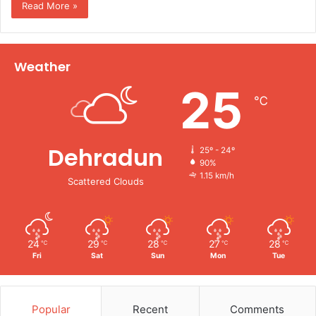
Read More »
Weather
25
℃
Dehradun
25º - 24º
90%
1.15 km/h
Scattered Clouds
24
29
28
27
28
℃
℃
℃
℃
℃
Fri
Sat
Sun
Mon
Tue
Popular
Recent
Comments