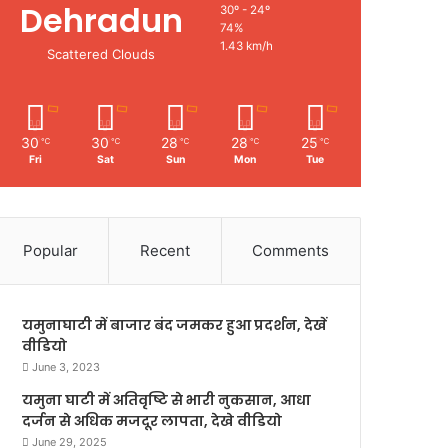
Dehradun
30º - 24º
74%
1.43 km/h
Scattered Clouds
30
30
28
28
25
℃
℃
℃
℃
℃
Fri
Sat
Sun
Mon
Tue
Popular
Recent
Comments
यमुनाघाटी में बाजार बंद जमकर हुआ प्रदर्शन, देखें
वीडियो
June 3, 2023
यमुना घाटी में अतिवृष्टि से भारी नुकसान, आधा
दर्जन से अधिक मजदूर लापता, देखे वीडियो
June 29, 2025