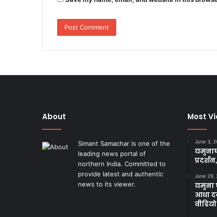
About
Most V
June 3, 
Simant Samachar is one of the
यमुनाघ
leading news portal of
प्रदर्शन
northern India. Committed to
provide latest and authentic
June 29,
news to its viewer.
यमुना घ
आधा दर
Facebook
Twitter
YouTube
Instagram
वीडियो