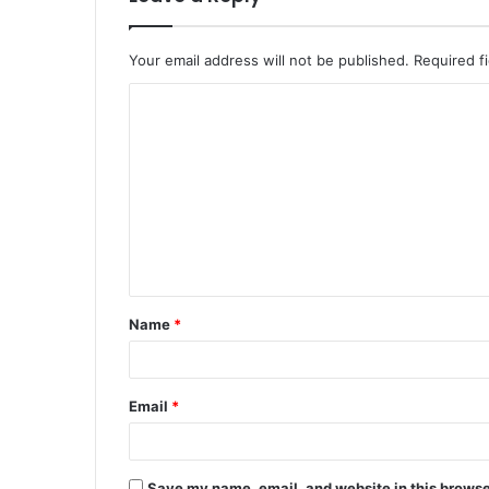
Your email address will not be published.
Required f
C
o
m
m
e
n
t
Name
*
*
Email
*
Save my name, email, and website in this browse