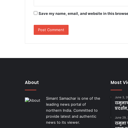
Save my name, email, and website in this browse
About
Most V
June 3, 
Simant Samachar is one of the
यमुनाघ
leading news portal of
प्रदर्शन
northern India. Committed to
provide latest and authentic
June 29,
news to its viewer.
यमुना घ