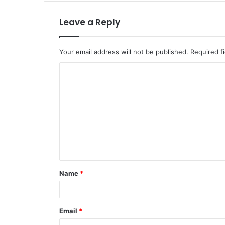
Leave a Reply
Your email address will not be published.
Required f
C
o
m
m
e
n
t
Name
*
*
Email
*