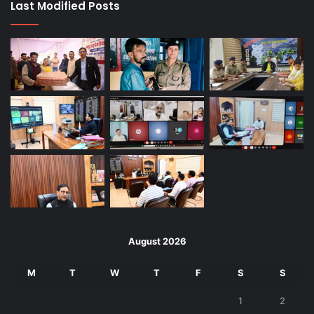
Last Modified Posts
August 2026
M
T
W
T
F
S
S
1
2