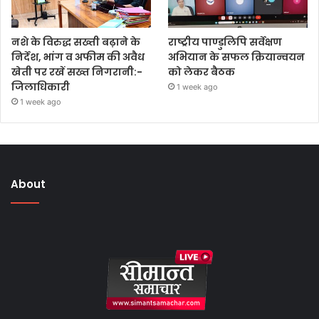
नशे के विरुद्ध सख्ती बढ़ाने के
राष्ट्रीय पाण्डुलिपि सर्वेक्षण
निर्देश, भांग व अफीम की अवैध
अभियान के सफल क्रियान्वयन
खेती पर रखें सख्त निगरानी:-
को लेकर बैठक
जिलाधिकारी
1 week ago
1 week ago
About