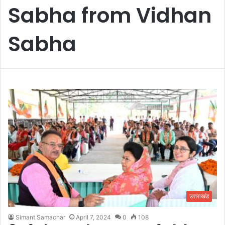
Sabha from Vidhan
Sabha
उत्तराखंड
Simant Samachar
April 7, 2024
0
108