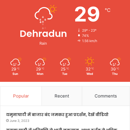
29
℃
Dehradun
29º - 23º
74%
1.56 km/h
Rain
29
29
25
32
30
℃
℃
℃
℃
℃
Sun
Mon
Tue
Wed
Thu
Popular
Recent
Comments
यमुनाघाटी में बाजार बंद जमकर हुआ प्रदर्शन, देखें वीडियो
June 3, 2023