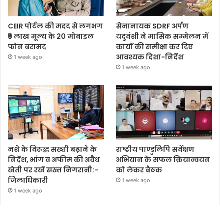
CEIR पोर्टल की मदद से लगभग
सेनानायक SDRF अर्पण
₹5 लाख मूल्य के 20 मोबाइल
यदुवंशी ने मासिक सम्मेलन में
फोन बरामद
कार्यों की समीक्षा कर दिए
आवश्यक दिशा-निर्देश
1 week ago
1 week ago
नशे के विरुद्ध सख्ती बढ़ाने के
राष्ट्रीय पाण्डुलिपि सर्वेक्षण
निर्देश, भांग व अफीम की अवैध
अभियान के सफल क्रियान्वयन
खेती पर रखें सख्त निगरानी:-
को लेकर बैठक
जिलाधिकारी
1 week ago
1 week ago