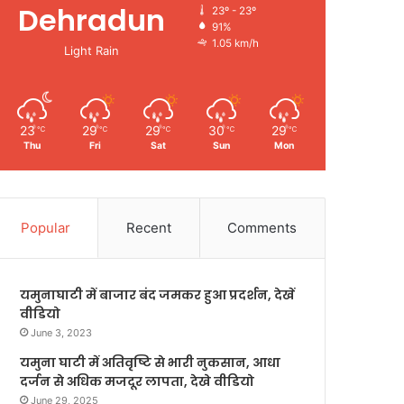
Dehradun
23º - 23º
91%
1.05 km/h
Light Rain
23
29
29
30
29
℃
℃
℃
℃
℃
Thu
Fri
Sat
Sun
Mon
Popular
Recent
Comments
यमुनाघाटी में बाजार बंद जमकर हुआ प्रदर्शन, देखें
वीडियो
June 3, 2023
यमुना घाटी में अतिवृष्टि से भारी नुकसान, आधा
दर्जन से अधिक मजदूर लापता, देखे वीडियो
June 29, 2025