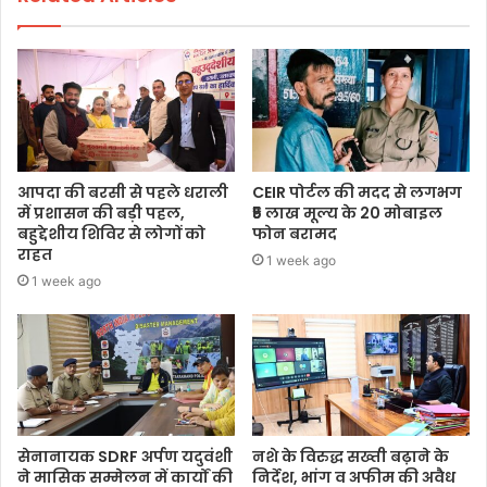
आपदा की बरसी से पहले धराली
CEIR पोर्टल की मदद से लगभग
में प्रशासन की बड़ी पहल,
₹5 लाख मूल्य के 20 मोबाइल
बहुद्देशीय शिविर से लोगों को
फोन बरामद
राहत
1 week ago
1 week ago
सेनानायक SDRF अर्पण यदुवंशी
नशे के विरुद्ध सख्ती बढ़ाने के
ने मासिक सम्मेलन में कार्यों की
निर्देश, भांग व अफीम की अवैध