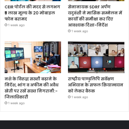
CEIR पोर्टल की मदद से लगभग
सेनानायक SDRF अर्पण
₹5 लाख मूल्य के 20 मोबाइल
यदुवंशी ने मासिक सम्मेलन में
फोन बरामद
कार्यों की समीक्षा कर दिए
आवश्यक दिशा-निर्देश
1 week ago
1 week ago
नशे के विरुद्ध सख्ती बढ़ाने के
राष्ट्रीय पाण्डुलिपि सर्वेक्षण
निर्देश, भांग व अफीम की अवैध
अभियान के सफल क्रियान्वयन
खेती पर रखें सख्त निगरानी:-
को लेकर बैठक
जिलाधिकारी
1 week ago
1 week ago