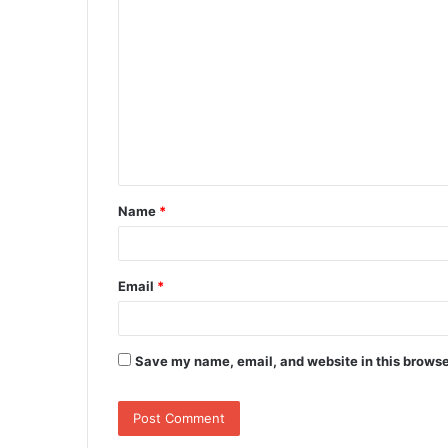
C
o
m
m
e
n
t
Name
*
*
Email
*
Save my name, email, and website in this browse