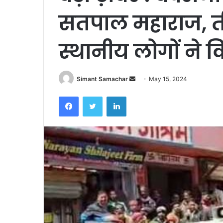
सतपाल महाराज, तीर
स्थानीय लोगों ने 
Simant Samachar
S
May 15, 2024
e
Facebook
Twitter
LinkedIn
n
d
a
n
e
m
a
i
l