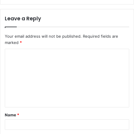
Leave a Reply
Your email address will not be published.
Required fields are
marked
*
C
o
m
m
e
n
t
Name
*
*