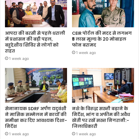
आपदा की बरसी से पहले धराली
CEIR पोर्टल की मदद से लगभग
में प्रशासन की बड़ी पहल,
₹5 लाख मूल्य के 20 मोबाइल
बहुद्देशीय शिविर से लोगों को
फोन बरामद
राहत
1 week ago
1 week ago
सेनानायक SDRF अर्पण यदुवंशी
नशे के विरुद्ध सख्ती बढ़ाने के
ने मासिक सम्मेलन में कार्यों की
निर्देश, भांग व अफीम की अवैध
समीक्षा कर दिए आवश्यक दिशा-
खेती पर रखें सख्त निगरानी:-
निर्देश
जिलाधिकारी
1 week ago
1 week ago