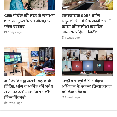
CEIR पोर्टल की मदद से लगभग
सेनानायक SDRF अर्पण
₹5 लाख मूल्य के 20 मोबाइल
यदुवंशी ने मासिक सम्मेलन में
फोन बरामद
कार्यों की समीक्षा कर दिए
आवश्यक दिशा-निर्देश
7 days ago
1 week ago
नशे के विरुद्ध सख्ती बढ़ाने के
राष्ट्रीय पाण्डुलिपि सर्वेक्षण
निर्देश, भांग व अफीम की अवैध
अभियान के सफल क्रियान्वयन
खेती पर रखें सख्त निगरानी:-
को लेकर बैठक
जिलाधिकारी
1 week ago
1 week ago