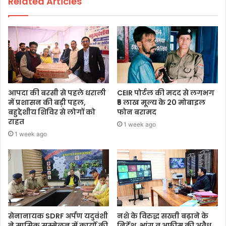
Related Articles
आपदा की बरसी से पहले धराली
CEIR पोर्टल की मदद से लगभग
में प्रशासन की बड़ी पहल,
₹5 लाख मूल्य के 20 मोबाइल
बहुद्देशीय शिविर से लोगों को
फोन बरामद
राहत
1 week ago
1 week ago
सेनानायक SDRF अर्पण यदुवंशी
नशे के विरुद्ध सख्ती बढ़ाने के
ने मासिक सम्मेलन में कार्यों की
निर्देश, भांग व अफीम की अवैध