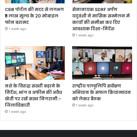
CEIR पोर्टल की मदद से लगभग
सेनानायक SDRF अर्पण
₹5 लाख मूल्य के 20 मोबाइल
यदुवंशी ने मासिक सम्मेलन में
फोन बरामद
कार्यों की समीक्षा कर दिए
आवश्यक दिशा-निर्देश
1 week ago
1 week ago
नशे के विरुद्ध सख्ती बढ़ाने के
राष्ट्रीय पाण्डुलिपि सर्वेक्षण
निर्देश, भांग व अफीम की अवैध
अभियान के सफल क्रियान्वयन
खेती पर रखें सख्त निगरानी:-
को लेकर बैठक
जिलाधिकारी
1 week ago
1 week ago