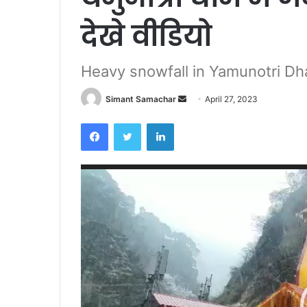
देखे वीडियो
Heavy snowfall in Yamunotri Dh
Simant Samachar
S
April 27, 2023
e
Facebook
Twitter
LinkedIn
n
d
a
Video
n
Player
e
m
a
i
l