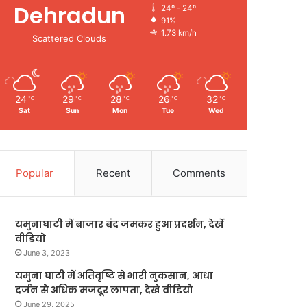
Dehradun
24º - 24º
91%
1.73 km/h
Scattered Clouds
24
29
28
26
32
℃
℃
℃
℃
℃
Sat
Sun
Mon
Tue
Wed
Popular
Recent
Comments
यमुनाघाटी में बाजार बंद जमकर हुआ प्रदर्शन, देखें
वीडियो
June 3, 2023
यमुना घाटी में अतिवृष्टि से भारी नुकसान, आधा
दर्जन से अधिक मजदूर लापता, देखे वीडियो
June 29, 2025