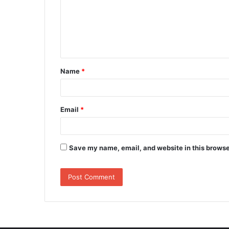
m
e
n
t
Name
*
*
Email
*
Save my name, email, and website in this browse