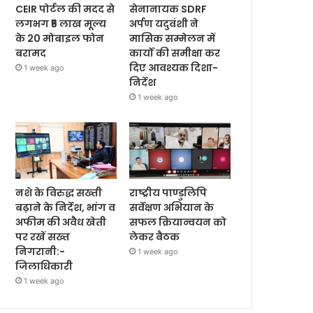
CEIR पोर्टल की मदद से
सेनानायक SDRF
लगभग ₹5 लाख मूल्य
अर्पण यदुवंशी ने
के 20 मोबाइल फोन
मासिक सम्मेलन में
बरामद
कार्यों की समीक्षा कर
दिए आवश्यक दिशा-
1 week ago
निर्देश
1 week ago
नशे के विरुद्ध सख्ती
राष्ट्रीय पाण्डुलिपि
बढ़ाने के निर्देश, भांग व
सर्वेक्षण अभियान के
अफीम की अवैध खेती
सफल क्रियान्वयन को
पर रखें सख्त
लेकर बैठक
निगरानी:-
1 week ago
जिलाधिकारी
1 week ago