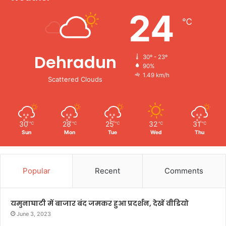
24
℃
Dehradun
30º - 23º
90%
1.49 km/h
Scattered Clouds
30
28
25
32
31
℃
℃
℃
℃
℃
Sun
Mon
Tue
Wed
Thu
Popular
Recent
Comments
यमुनाघाटी में बाजार बंद जमकर हुआ प्रदर्शन, देखें वीडियो
June 3, 2023