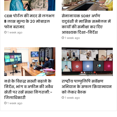
CEIR पोर्टल की मदद से लगभग
सेनानायक SDRF अर्पण
₹5 लाख मूल्य के 20 मोबाइल
यदुवंशी ने मासिक सम्मेलन में
फोन बरामद
कार्यों की समीक्षा कर दिए
आवश्यक दिशा-निर्देश
1 week ago
1 week ago
नशे के विरुद्ध सख्ती बढ़ाने के
राष्ट्रीय पाण्डुलिपि सर्वेक्षण
निर्देश, भांग व अफीम की अवैध
अभियान के सफल क्रियान्वयन
खेती पर रखें सख्त निगरानी:-
को लेकर बैठक
जिलाधिकारी
1 week ago
1 week ago