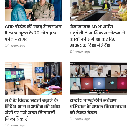
CEIR पोर्टल की मदद से लगभग
सेनानायक SDRF अर्पण
₹5 लाख मूल्य के 20 मोबाइल
यदुवंशी ने मासिक सम्मेलन में
फोन बरामद
कार्यों की समीक्षा कर दिए
आवश्यक दिशा-निर्देश
1 week ago
1 week ago
नशे के विरुद्ध सख्ती बढ़ाने के
राष्ट्रीय पाण्डुलिपि सर्वेक्षण
निर्देश, भांग व अफीम की अवैध
अभियान के सफल क्रियान्वयन
खेती पर रखें सख्त निगरानी:-
को लेकर बैठक
जिलाधिकारी
1 week ago
1 week ago