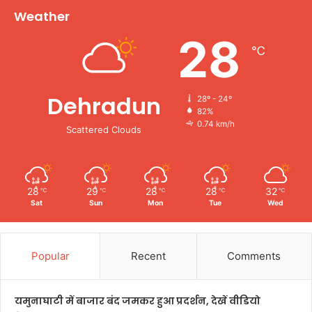
Weather
28
℃
Dehradun
28º - 24º
82%
0.74 km/h
Scattered Clouds
28
29
28
28
32
℃
℃
℃
℃
℃
Sat
Sun
Mon
Tue
Wed
Popular
Recent
Comments
यमुनाघाटी में बाजार बंद जमकर हुआ प्रदर्शन, देखें वीडियो