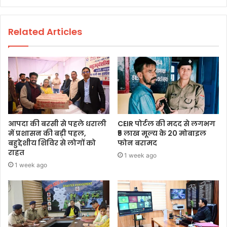
Related Articles
आपदा की बरसी से पहले धराली
CEIR पोर्टल की मदद से लगभग
में प्रशासन की बड़ी पहल,
₹5 लाख मूल्य के 20 मोबाइल
बहुद्देशीय शिविर से लोगों को
फोन बरामद
राहत
1 week ago
1 week ago