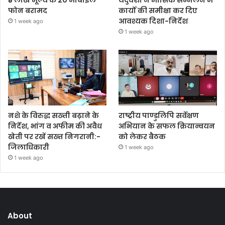
₹5 लाख मूल्य के 20 मोबाइल
यदुवंशी ने मासिक सम्मेलन में
फोन बरामद
कार्यों की समीक्षा कर दिए
आवश्यक दिशा-निर्देश
1 week ago
1 week ago
नशे के विरुद्ध सख्ती बढ़ाने के
राष्ट्रीय पाण्डुलिपि सर्वेक्षण
निर्देश, भांग व अफीम की अवैध
अभियान के सफल क्रियान्वयन
खेती पर रखें सख्त निगरानी:-
को लेकर बैठक
जिलाधिकारी
1 week ago
1 week ago
About