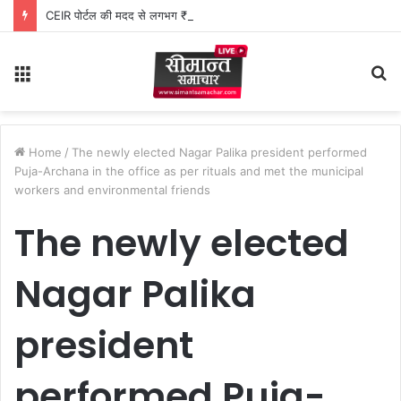
CEIR पोर्टल की मदद से लगभग ₹5 लाख मूल्य के 20 मोबाइल फोन बरामद
Menu
S
fo
Home
/
The newly elected Nagar Palika president performed
Puja-Archana in the office as per rituals and met the municipal
workers and environmental friends
The newly elected
Nagar Palika
president
performed Puja-