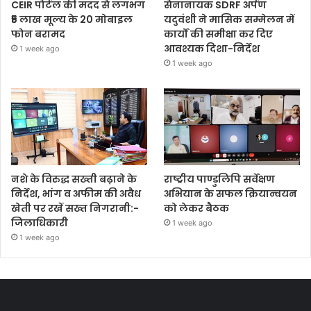
CEIR पोर्टल की मदद से लगभग
सेनानायक SDRF अर्पण
₹5 लाख मूल्य के 20 मोबाइल
यदुवंशी ने मासिक सम्मेलन में
फोन बरामद
कार्यों की समीक्षा कर दिए
आवश्यक दिशा-निर्देश
1 week ago
1 week ago
नशे के विरुद्ध सख्ती बढ़ाने के
राष्ट्रीय पाण्डुलिपि सर्वेक्षण
निर्देश, भांग व अफीम की अवैध
अभियान के सफल क्रियान्वयन
खेती पर रखें सख्त निगरानी:-
को लेकर बैठक
जिलाधिकारी
1 week ago
1 week ago