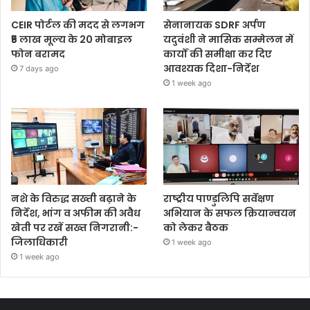
CEIR पोर्टल की मदद से लगभग
सेनानायक SDRF अर्पण
₹5 लाख मूल्य के 20 मोबाइल
यदुवंशी ने मासिक सम्मेलन में
फोन बरामद
कार्यों की समीक्षा कर दिए
आवश्यक दिशा-निर्देश
7 days ago
1 week ago
नशे के विरुद्ध सख्ती बढ़ाने के
राष्ट्रीय पाण्डुलिपि सर्वेक्षण
निर्देश, भांग व अफीम की अवैध
अभियान के सफल क्रियान्वयन
खेती पर रखें सख्त निगरानी:-
को लेकर बैठक
जिलाधिकारी
1 week ago
1 week ago