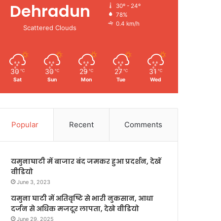
Dehradun
30º - 24º
78%
0.4 km/h
Scattered Clouds
30
30
29
27
31
℃
℃
℃
℃
℃
Sat
Sun
Mon
Tue
Wed
Popular
Recent
Comments
यमुनाघाटी में बाजार बंद जमकर हुआ प्रदर्शन, देखें
वीडियो
June 3, 2023
यमुना घाटी में अतिवृष्टि से भारी नुकसान, आधा
दर्जन से अधिक मजदूर लापता, देखे वीडियो
June 29, 2025