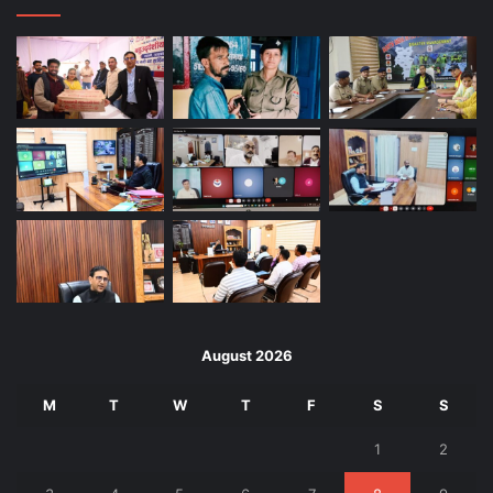
August 2026
M
T
W
T
F
S
S
1
2