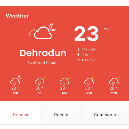
Weather
23
℃
Dehradun
23º - 23º
90%
1.32 km/h
Scattered Clouds
23
30
29
30
28
℃
℃
℃
℃
℃
Thu
Fri
Sat
Sun
Mon
Popular
Recent
Comments