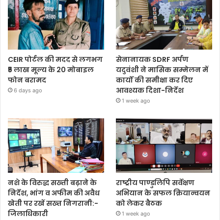
CEIR पोर्टल की मदद से लगभग
सेनानायक SDRF अर्पण
₹5 लाख मूल्य के 20 मोबाइल
यदुवंशी ने मासिक सम्मेलन में
फोन बरामद
कार्यों की समीक्षा कर दिए
आवश्यक दिशा-निर्देश
6 days ago
1 week ago
नशे के विरुद्ध सख्ती बढ़ाने के
राष्ट्रीय पाण्डुलिपि सर्वेक्षण
निर्देश, भांग व अफीम की अवैध
अभियान के सफल क्रियान्वयन
खेती पर रखें सख्त निगरानी:-
को लेकर बैठक
जिलाधिकारी
1 week ago