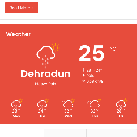
Read More »
Weather
25
℃
Dehradun
28º - 24º
90%
0.59 km/h
Heavy Rain
28
24
32
32
28
℃
℃
℃
℃
℃
Mon
Tue
Wed
Thu
Fri