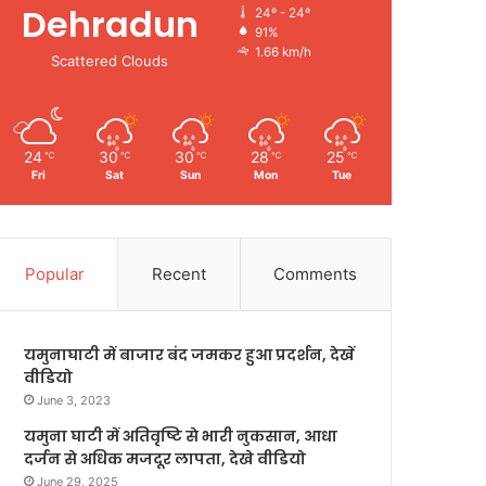
Dehradun
24º - 24º
91%
1.66 km/h
Scattered Clouds
24
30
30
28
25
℃
℃
℃
℃
℃
Fri
Sat
Sun
Mon
Tue
Popular
Recent
Comments
यमुनाघाटी में बाजार बंद जमकर हुआ प्रदर्शन, देखें
वीडियो
June 3, 2023
यमुना घाटी में अतिवृष्टि से भारी नुकसान, आधा
दर्जन से अधिक मजदूर लापता, देखे वीडियो
June 29, 2025