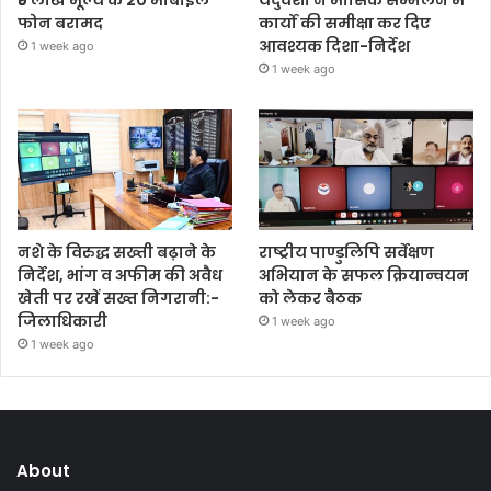
₹5 लाख मूल्य के 20 मोबाइल
यदुवंशी ने मासिक सम्मेलन में
फोन बरामद
कार्यों की समीक्षा कर दिए
आवश्यक दिशा-निर्देश
1 week ago
1 week ago
नशे के विरुद्ध सख्ती बढ़ाने के
राष्ट्रीय पाण्डुलिपि सर्वेक्षण
निर्देश, भांग व अफीम की अवैध
अभियान के सफल क्रियान्वयन
खेती पर रखें सख्त निगरानी:-
को लेकर बैठक
जिलाधिकारी
1 week ago
1 week ago
About