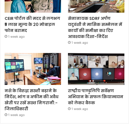
CEIR पोर्टल की मदद से लगभग
सेनानायक SDRF अर्पण
₹5 लाख मूल्य के 20 मोबाइल
यदुवंशी ने मासिक सम्मेलन में
फोन बरामद
कार्यों की समीक्षा कर दिए
आवश्यक दिशा-निर्देश
1 week ago
1 week ago
नशे के विरुद्ध सख्ती बढ़ाने के
राष्ट्रीय पाण्डुलिपि सर्वेक्षण
निर्देश, भांग व अफीम की अवैध
अभियान के सफल क्रियान्वयन
खेती पर रखें सख्त निगरानी:-
को लेकर बैठक
जिलाधिकारी
1 week ago
1 week ago