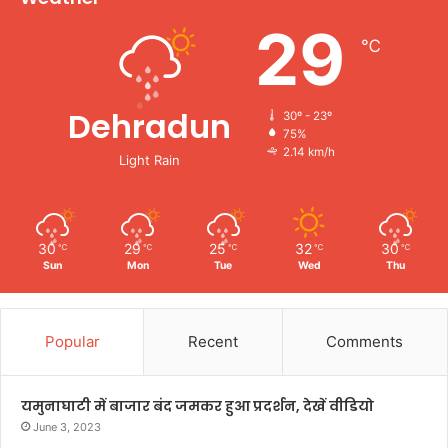
29
℃
Dehradun
30º - 23º
75%
2.14 km/h
Light Rain
30
29
25
32
30
℃
℃
℃
℃
℃
Sun
Mon
Tue
Wed
Thu
Popular
Recent
Comments
यमुनाघाटी में बाजार बंद जमकर हुआ प्रदर्शन, देखें वीडियो
June 3, 2023