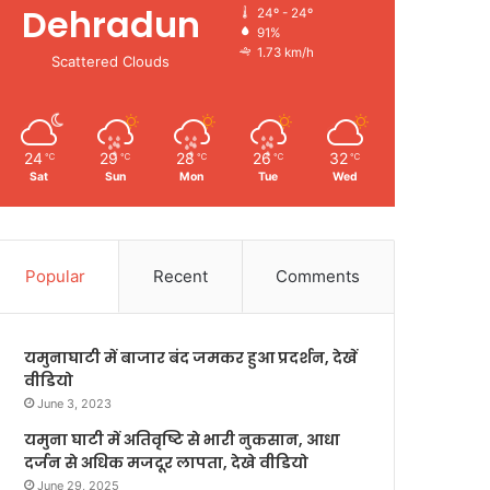
Dehradun
24º - 24º
91%
1.73 km/h
Scattered Clouds
24
29
28
26
32
℃
℃
℃
℃
℃
Sat
Sun
Mon
Tue
Wed
Popular
Recent
Comments
यमुनाघाटी में बाजार बंद जमकर हुआ प्रदर्शन, देखें
वीडियो
June 3, 2023
यमुना घाटी में अतिवृष्टि से भारी नुकसान, आधा
दर्जन से अधिक मजदूर लापता, देखे वीडियो
June 29, 2025