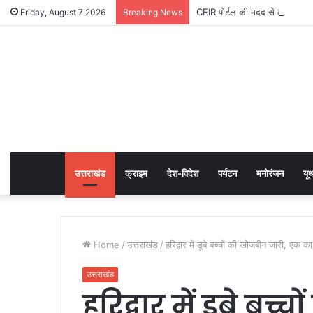
CEIR पोर्टल की मदद से लगभग ₹5 
Friday, August 7 2026
Breaking News
उत्तराखंड
क्राइम
देश-विदेश
पर्यटन
मनोरंजन
यू
Home
/
उत्तराखंड
/
हरिद्वार में डूबे बच्चों की खोजबीन जारी, एक
उत्तराखंड
हरिद्वार में डूबे बच