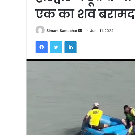
एक का शव बराम
Simant Samachar
S
June 11, 2024
e
Facebook
Twitter
LinkedIn
n
d
a
n
e
m
a
i
l