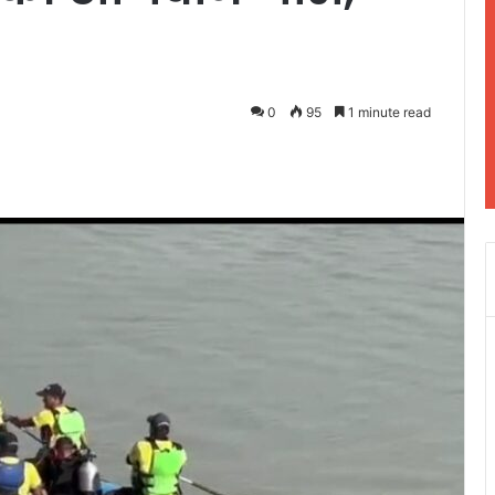
द
0
95
1 minute read