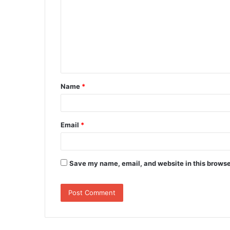
m
m
e
n
t
Name
*
*
Email
*
Save my name, email, and website in this browse