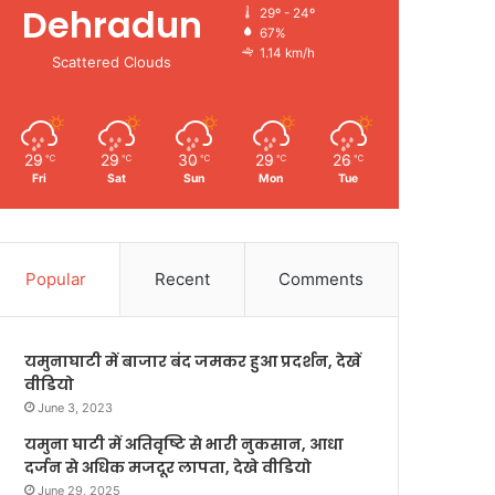
Dehradun
29º - 24º
67%
1.14 km/h
Scattered Clouds
29
29
30
29
26
℃
℃
℃
℃
℃
Fri
Sat
Sun
Mon
Tue
Popular
Recent
Comments
यमुनाघाटी में बाजार बंद जमकर हुआ प्रदर्शन, देखें
वीडियो
June 3, 2023
यमुना घाटी में अतिवृष्टि से भारी नुकसान, आधा
दर्जन से अधिक मजदूर लापता, देखे वीडियो
June 29, 2025