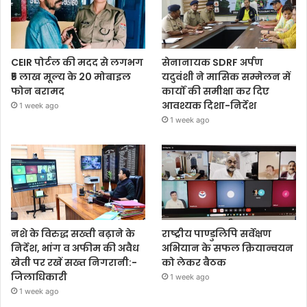
CEIR पोर्टल की मदद से लगभग
सेनानायक SDRF अर्पण
₹5 लाख मूल्य के 20 मोबाइल
यदुवंशी ने मासिक सम्मेलन में
फोन बरामद
कार्यों की समीक्षा कर दिए
आवश्यक दिशा-निर्देश
1 week ago
1 week ago
नशे के विरुद्ध सख्ती बढ़ाने के
राष्ट्रीय पाण्डुलिपि सर्वेक्षण
निर्देश, भांग व अफीम की अवैध
अभियान के सफल क्रियान्वयन
खेती पर रखें सख्त निगरानी:-
को लेकर बैठक
जिलाधिकारी
1 week ago
1 week ago