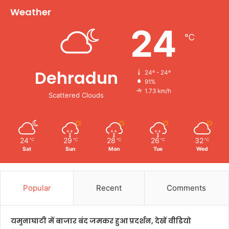
Weather
24
℃
Dehradun
24º - 24º
91%
1.73 km/h
Scattered Clouds
24
29
28
26
32
℃
℃
℃
℃
℃
Sat
Sun
Mon
Tue
Wed
Popular
Recent
Comments
यमुनाघाटी में बाजार बंद जमकर हुआ प्रदर्शन, देखें वीडियो