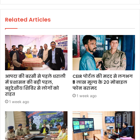
Related Articles
आपदा की बरसी से पहले धराली
CEIR पोर्टल की मदद से लगभग
में प्रशासन की बड़ी पहल,
₹5 लाख मूल्य के 20 मोबाइल
बहुद्देशीय शिविर से लोगों को
फोन बरामद
राहत
1 week ago
1 week ago