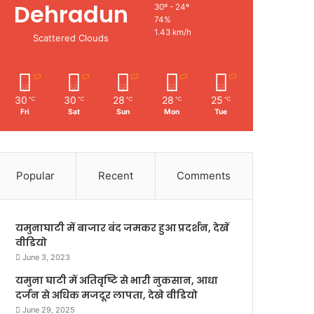
Dehradun
30º - 24º
74%
1.43 km/h
Scattered Clouds
30
30
28
28
25
℃
℃
℃
℃
℃
Fri
Sat
Sun
Mon
Tue
Popular
Recent
Comments
यमुनाघाटी में बाजार बंद जमकर हुआ प्रदर्शन, देखें
वीडियो
June 3, 2023
यमुना घाटी में अतिवृष्टि से भारी नुकसान, आधा
दर्जन से अधिक मजदूर लापता, देखे वीडियो
June 29, 2025