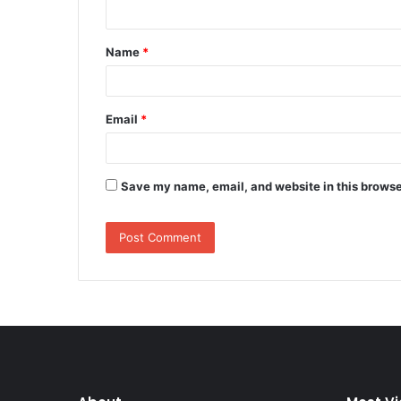
n
t
Name
*
*
Email
*
Save my name, email, and website in this browse