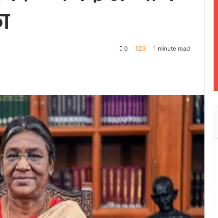
ा
0
523
1 minute read